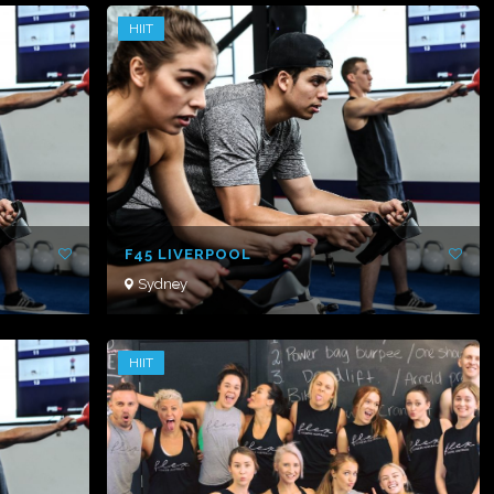
HIIT
F45 LIVERPOOL
Sydney
HIIT