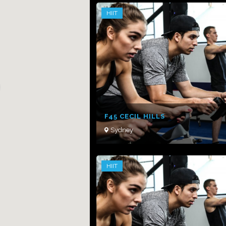
HIIT
F45 CECIL HILLS
Sydney
HIIT