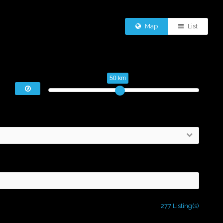
Map
List
50 km
277 Listing(s)