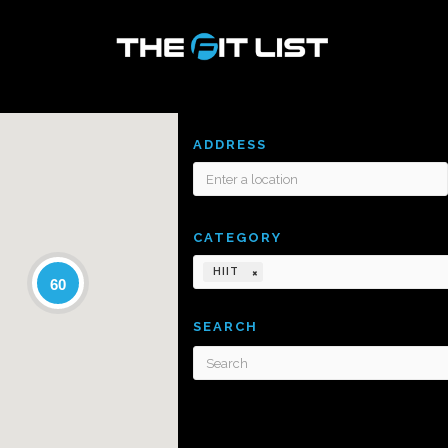
ADDRESS
CATEGORY
HIIT
×
60
SEARCH